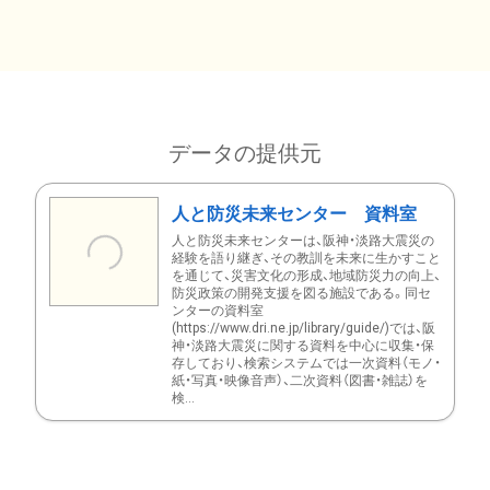
データの提供元
人と防災未来センター 資料室
人と防災未来センターは、阪神・淡路大震災の
経験を語り継ぎ、その教訓を未来に生かすこと
を通じて、災害文化の形成、地域防災力の向上、
防災政策の開発支援を図る施設である。同セ
ンターの資料室
(https://www.dri.ne.jp/library/guide/)では、阪
神・淡路大震災に関する資料を中心に収集・保
存しており、検索システムでは一次資料（モノ・
紙・写真・映像音声）、二次資料（図書・雑誌）を
検...