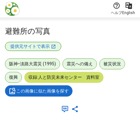
本文に飛ぶ
ヘルプ
English
避難所の写真
提供元サイトで表示
阪神・淡路大震災 (1995)
震災への備え
被災状況
復興
収録:人と防災未来センター 資料室
この画像に似た画像を探す
メタデータ