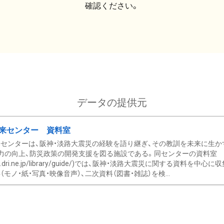
確認ください。
データの提供元
来センター 資料室
センターは、阪神・淡路大震災の経験を語り継ぎ、その教訓を未来に生か
力の向上、防災政策の開発支援を図る施設である。同センターの資料室
/www.dri.ne.jp/library/guide/)では、阪神・淡路大震災に関する資料
モノ・紙・写真・映像音声）、二次資料（図書・雑誌）を検...