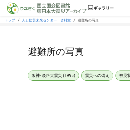
本文に飛ぶ
ギャラリー
トップ
人と防災未来センター 資料室
避難所の写真
避難所の写真
阪神・淡路大震災 (1995)
震災への備え
被災
メタデータ