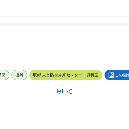
状況
復興
収録:人と防災未来センター 資料室
この画