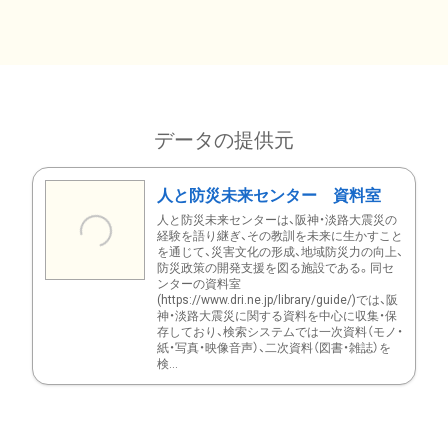
データの提供元
人と防災未来センター 資料室
人と防災未来センターは、阪神・淡路大震災の
経験を語り継ぎ、その教訓を未来に生かすこと
を通じて、災害文化の形成、地域防災力の向上、
防災政策の開発支援を図る施設である。同セ
ンターの資料室
(https://www.dri.ne.jp/library/guide/)では、阪
神・淡路大震災に関する資料を中心に収集・保
存しており、検索システムでは一次資料（モノ・
紙・写真・映像音声）、二次資料（図書・雑誌）を
検...