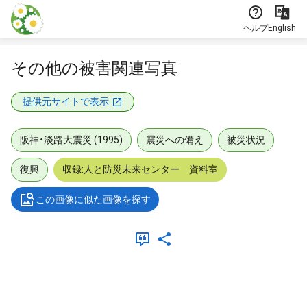
本文に飛ぶ
ヘルプ
English
その他の被害関連写真
提供元サイトで表示
阪神・淡路大震災 (1995)
震災への備え
被災状況
復興
収録:人と防災未来センター 資料室
この画像に似た画像を探す
メタデータ