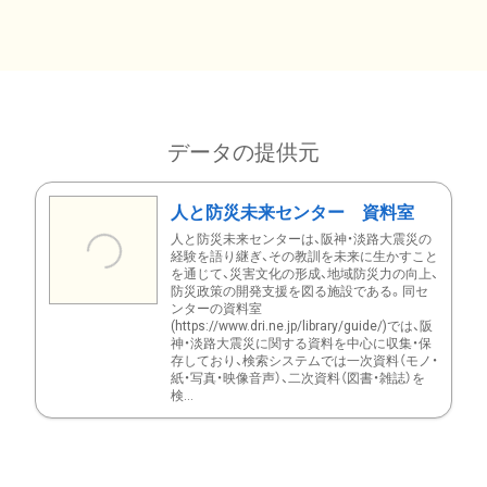
データの提供元
人と防災未来センター 資料室
人と防災未来センターは、阪神・淡路大震災の
経験を語り継ぎ、その教訓を未来に生かすこと
を通じて、災害文化の形成、地域防災力の向上、
防災政策の開発支援を図る施設である。同セ
ンターの資料室
(https://www.dri.ne.jp/library/guide/)では、阪
神・淡路大震災に関する資料を中心に収集・保
存しており、検索システムでは一次資料（モノ・
紙・写真・映像音声）、二次資料（図書・雑誌）を
検...