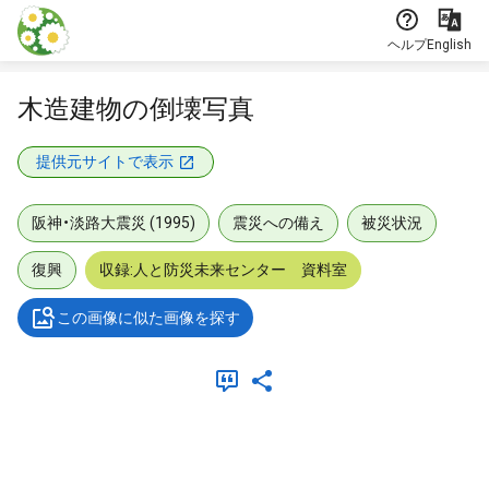
本文に飛ぶ
ヘルプ
English
木造建物の倒壊写真
提供元サイトで表示
阪神・淡路大震災 (1995)
震災への備え
被災状況
復興
収録:人と防災未来センター 資料室
この画像に似た画像を探す
メタデータ