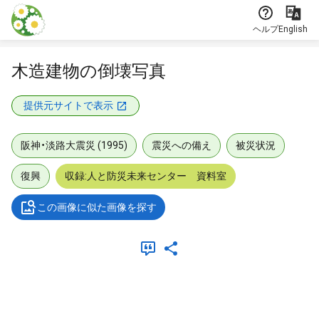
本文に飛ぶ
ヘルプ
English
木造建物の倒壊写真
提供元サイトで表示
阪神・淡路大震災 (1995)
震災への備え
被災状況
復興
収録:人と防災未来センター 資料室
この画像に似た画像を探す
メタデータ