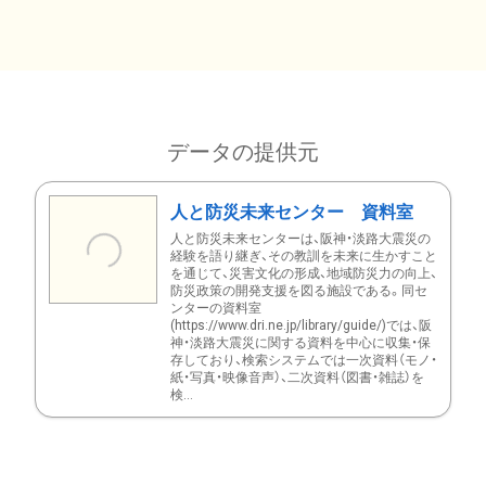
データの提供元
人と防災未来センター 資料室
人と防災未来センターは、阪神・淡路大震災の
経験を語り継ぎ、その教訓を未来に生かすこと
を通じて、災害文化の形成、地域防災力の向上、
防災政策の開発支援を図る施設である。同セ
ンターの資料室
(https://www.dri.ne.jp/library/guide/)では、阪
神・淡路大震災に関する資料を中心に収集・保
存しており、検索システムでは一次資料（モノ・
紙・写真・映像音声）、二次資料（図書・雑誌）を
検...