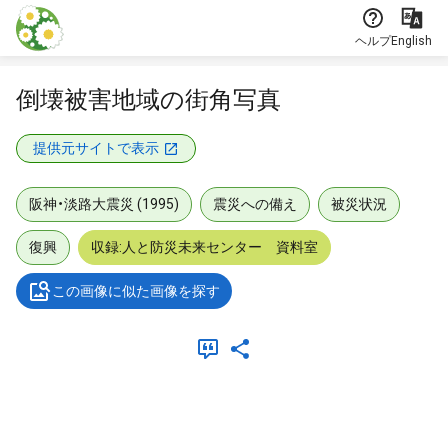
本文に飛ぶ
ヘルプ
English
倒壊被害地域の街角写真
提供元サイトで表示
阪神・淡路大震災 (1995)
震災への備え
被災状況
復興
収録:人と防災未来センター 資料室
この画像に似た画像を探す
メタデータ