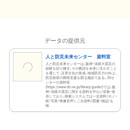
データの提供元
人と防災未来センター 資料室
人と防災未来センターは、阪神・淡路大震災の
経験を語り継ぎ、その教訓を未来に生かすこと
を通じて、災害文化の形成、地域防災力の向上、
防災政策の開発支援を図る施設である。同セ
ンターの資料室
(https://www.dri.ne.jp/library/guide/)では、阪
神・淡路大震災に関する資料を中心に収集・保
存しており、検索システムでは一次資料（モノ・
紙・写真・映像音声）、二次資料（図書・雑誌）を
検...