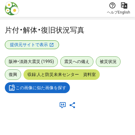
本文に飛ぶ
ヘルプ
English
片付・解体・復旧状況写真
提供元サイトで表示
阪神・淡路大震災 (1995)
震災への備え
被災状況
復興
収録:人と防災未来センター 資料室
この画像に似た画像を探す
メタデータ