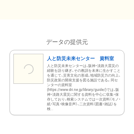
データの提供元
人と防災未来センター 資料室
人と防災未来センターは、阪神・淡路大震災の
経験を語り継ぎ、その教訓を未来に生かすこと
を通じて、災害文化の形成、地域防災力の向上、
防災政策の開発支援を図る施設である。同セ
ンターの資料室
(https://www.dri.ne.jp/library/guide/)では、阪
神・淡路大震災に関する資料を中心に収集・保
存しており、検索システムでは一次資料（モノ・
紙・写真・映像音声）、二次資料（図書・雑誌）を
検...