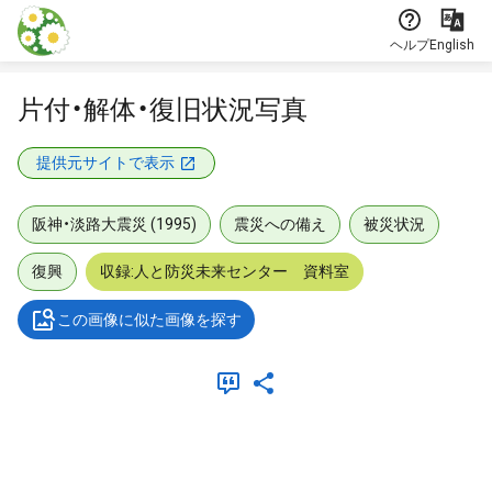
本文に飛ぶ
ヘルプ
English
片付・解体・復旧状況写真
提供元サイトで表示
阪神・淡路大震災 (1995)
震災への備え
被災状況
復興
収録:人と防災未来センター 資料室
この画像に似た画像を探す
メタデータ