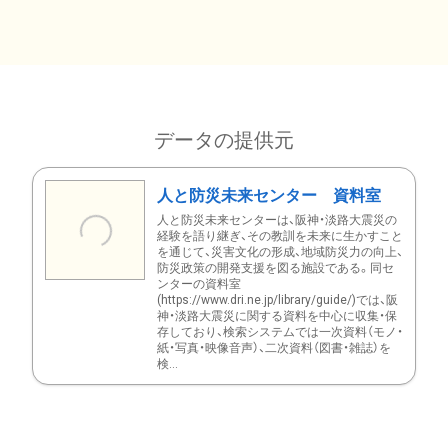
データの提供元
人と防災未来センター 資料室
人と防災未来センターは、阪神・淡路大震災の
経験を語り継ぎ、その教訓を未来に生かすこと
を通じて、災害文化の形成、地域防災力の向上、
防災政策の開発支援を図る施設である。同セ
ンターの資料室
(https://www.dri.ne.jp/library/guide/)では、阪
神・淡路大震災に関する資料を中心に収集・保
存しており、検索システムでは一次資料（モノ・
紙・写真・映像音声）、二次資料（図書・雑誌）を
検...