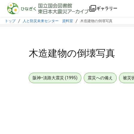
本文に飛ぶ
ギャラリー
トップ
人と防災未来センター 資料室
木造建物の倒壊写真
木造建物の倒壊写真
阪神・淡路大震災 (1995)
震災への備え
被災
メタデータ