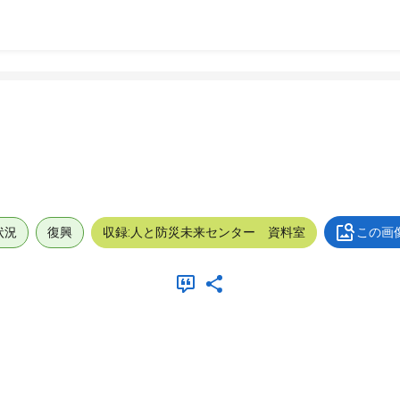
状況
復興
収録:人と防災未来センター 資料室
この画