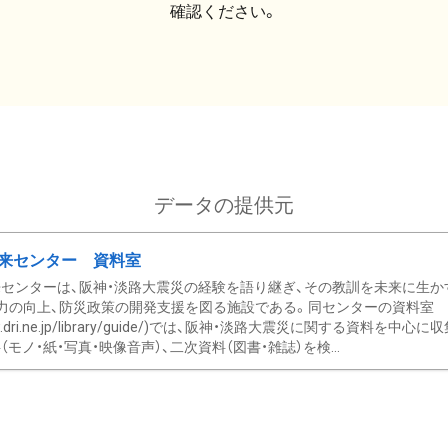
確認ください。
データの提供元
来センター 資料室
センターは、阪神・淡路大震災の経験を語り継ぎ、その教訓を未来に生か
力の向上、防災政策の開発支援を図る施設である。同センターの資料室
/www.dri.ne.jp/library/guide/)では、阪神・淡路大震災に関する資料
モノ・紙・写真・映像音声）、二次資料（図書・雑誌）を検...