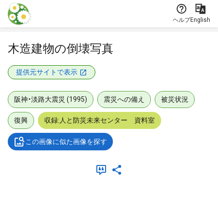
本文に飛ぶ
ヘルプ
English
木造建物の倒壊写真
提供元サイトで表示
阪神・淡路大震災 (1995)
震災への備え
被災状況
復興
収録:人と防災未来センター 資料室
この画像に似た画像を探す
メタデータ