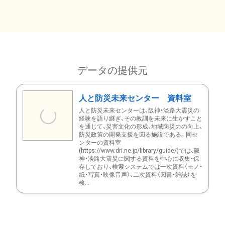
データの提供元
人と防災未来センター 資料室
人と防災未来センターは、阪神・淡路大震災の
経験を語り継ぎ、その教訓を未来に生かすこと
を通じて、災害文化の形成、地域防災力の向上、
防災政策の開発支援を図る施設である。同セ
ンターの資料室
(https://www.dri.ne.jp/library/guide/)では、阪
神・淡路大震災に関する資料を中心に収集・保
存しており、検索システムでは一次資料（モノ・
紙・写真・映像音声）、二次資料（図書・雑誌）を
検...