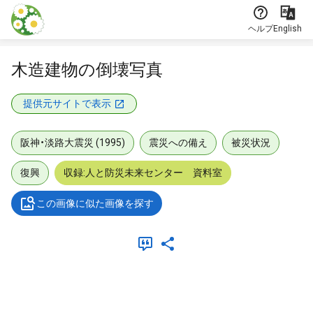
本文に飛ぶ
ヘルプ
English
木造建物の倒壊写真
提供元サイトで表示
阪神・淡路大震災 (1995)
震災への備え
被災状況
復興
収録:人と防災未来センター 資料室
この画像に似た画像を探す
メタデータ