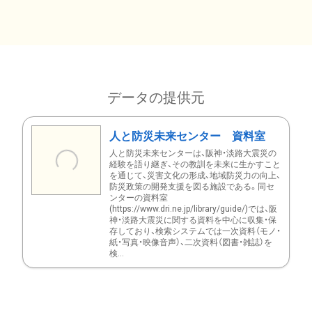
データの提供元
人と防災未来センター 資料室
人と防災未来センターは、阪神・淡路大震災の
経験を語り継ぎ、その教訓を未来に生かすこと
を通じて、災害文化の形成、地域防災力の向上、
防災政策の開発支援を図る施設である。同セ
ンターの資料室
(https://www.dri.ne.jp/library/guide/)では、阪
神・淡路大震災に関する資料を中心に収集・保
存しており、検索システムでは一次資料（モノ・
紙・写真・映像音声）、二次資料（図書・雑誌）を
検...