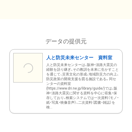
データの提供元
人と防災未来センター 資料室
人と防災未来センターは、阪神・淡路大震災の
経験を語り継ぎ、その教訓を未来に生かすこと
を通じて、災害文化の形成、地域防災力の向上、
防災政策の開発支援を図る施設である。同セ
ンターの資料室
(https://www.dri.ne.jp/library/guide/)では、阪
神・淡路大震災に関する資料を中心に収集・保
存しており、検索システムでは一次資料（モノ・
紙・写真・映像音声）、二次資料（図書・雑誌）を
検...