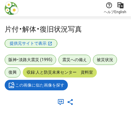
本文に飛ぶ
ヘルプ
English
片付・解体・復旧状況写真
提供元サイトで表示
阪神・淡路大震災 (1995)
震災への備え
被災状況
復興
収録:人と防災未来センター 資料室
この画像に似た画像を探す
メタデータ