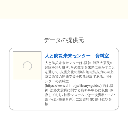
データの提供元
人と防災未来センター 資料室
人と防災未来センターは、阪神・淡路大震災の
経験を語り継ぎ、その教訓を未来に生かすこと
を通じて、災害文化の形成、地域防災力の向上、
防災政策の開発支援を図る施設である。同セ
ンターの資料室
(https://www.dri.ne.jp/library/guide/)では、阪
神・淡路大震災に関する資料を中心に収集・保
存しており、検索システムでは一次資料（モノ・
紙・写真・映像音声）、二次資料（図書・雑誌）を
検...