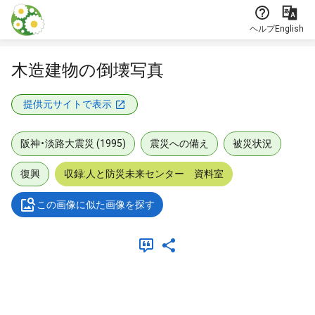
本文に飛ぶ
ヘルプ
English
木造建物の倒壊写真
提供元サイトで表示
阪神・淡路大震災 (1995)
震災への備え
被災状況
復興
収録:人と防災未来センター 資料室
この画像に似た画像を探す
メタデータ