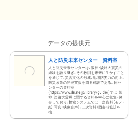
データの提供元
人と防災未来センター 資料室
人と防災未来センターは、阪神・淡路大震災の
経験を語り継ぎ、その教訓を未来に生かすこと
を通じて、災害文化の形成、地域防災力の向上、
防災政策の開発支援を図る施設である。同セ
ンターの資料室
(https://www.dri.ne.jp/library/guide/)では、阪
神・淡路大震災に関する資料を中心に収集・保
存しており、検索システムでは一次資料（モノ・
紙・写真・映像音声）、二次資料（図書・雑誌）を
検...