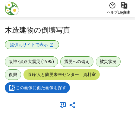
本文に飛ぶ
ヘルプ
English
木造建物の倒壊写真
提供元サイトで表示
阪神・淡路大震災 (1995)
震災への備え
被災状況
復興
収録:人と防災未来センター 資料室
この画像に似た画像を探す
メタデータ