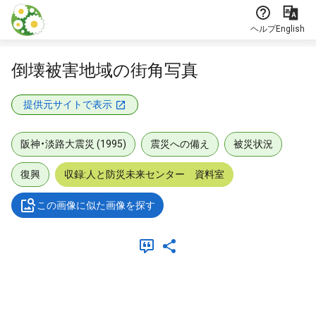
本文に飛ぶ
ヘルプ
English
倒壊被害地域の街角写真
提供元サイトで表示
阪神・淡路大震災 (1995)
震災への備え
被災状況
復興
収録:人と防災未来センター 資料室
この画像に似た画像を探す
メタデータ