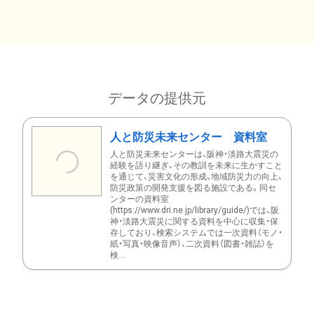
データの提供元
人と防災未来センター 資料室
人と防災未来センターは、阪神・淡路大震災の
経験を語り継ぎ、その教訓を未来に生かすこと
を通じて、災害文化の形成、地域防災力の向上、
防災政策の開発支援を図る施設である。同セ
ンターの資料室
(https://www.dri.ne.jp/library/guide/)では、阪
神・淡路大震災に関する資料を中心に収集・保
存しており、検索システムでは一次資料（モノ・
紙・写真・映像音声）、二次資料（図書・雑誌）を
検...