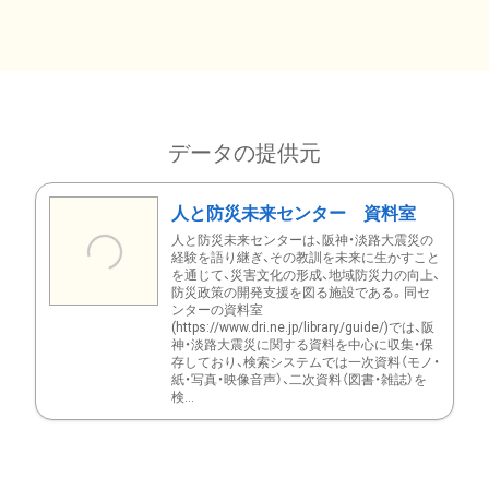
データの提供元
人と防災未来センター 資料室
人と防災未来センターは、阪神・淡路大震災の
経験を語り継ぎ、その教訓を未来に生かすこと
を通じて、災害文化の形成、地域防災力の向上、
防災政策の開発支援を図る施設である。同セ
ンターの資料室
(https://www.dri.ne.jp/library/guide/)では、阪
神・淡路大震災に関する資料を中心に収集・保
存しており、検索システムでは一次資料（モノ・
紙・写真・映像音声）、二次資料（図書・雑誌）を
検...