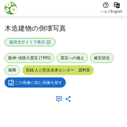
本文に飛ぶ
ヘルプ
English
木造建物の倒壊写真
提供元サイトで表示
阪神・淡路大震災 (1995)
震災への備え
被災状況
復興
収録:人と防災未来センター 資料室
この画像に似た画像を探す
メタデータ