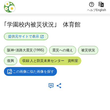
本文に飛ぶ
ヘルプ
English
｢学園校内被災状況｣ 体育館
提供元サイトで表示
阪神・淡路大震災 (1995)
震災への備え
被災状況
復興
収録:人と防災未来センター 資料室
この画像に似た画像を探す
メタデータ