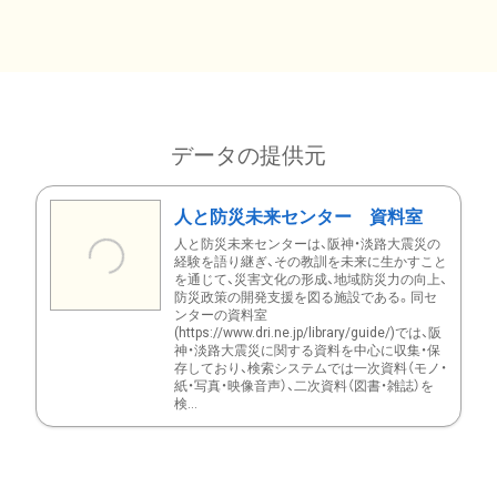
データの提供元
人と防災未来センター 資料室
人と防災未来センターは、阪神・淡路大震災の
経験を語り継ぎ、その教訓を未来に生かすこと
を通じて、災害文化の形成、地域防災力の向上、
防災政策の開発支援を図る施設である。同セ
ンターの資料室
(https://www.dri.ne.jp/library/guide/)では、阪
神・淡路大震災に関する資料を中心に収集・保
存しており、検索システムでは一次資料（モノ・
紙・写真・映像音声）、二次資料（図書・雑誌）を
検...