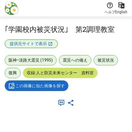
本文に飛ぶ
ヘルプ
English
｢学園校内被災状況｣ 第2調理教室
提供元サイトで表示
阪神・淡路大震災 (1995)
震災への備え
被災状況
復興
収録:人と防災未来センター 資料室
この画像に似た画像を探す
メタデータ