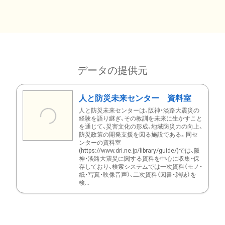
データの提供元
人と防災未来センター 資料室
人と防災未来センターは、阪神・淡路大震災の
経験を語り継ぎ、その教訓を未来に生かすこと
を通じて、災害文化の形成、地域防災力の向上、
防災政策の開発支援を図る施設である。同セ
ンターの資料室
(https://www.dri.ne.jp/library/guide/)では、阪
神・淡路大震災に関する資料を中心に収集・保
存しており、検索システムでは一次資料（モノ・
紙・写真・映像音声）、二次資料（図書・雑誌）を
検...