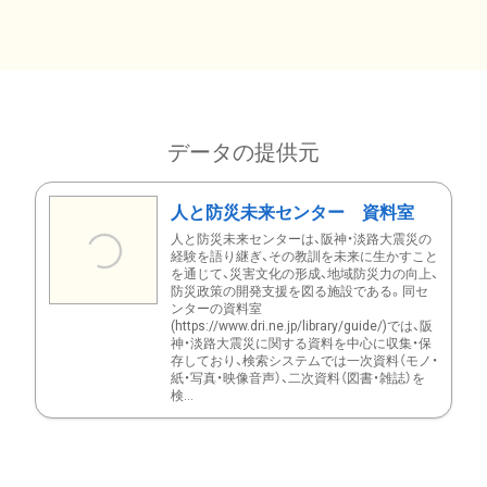
データの提供元
人と防災未来センター 資料室
人と防災未来センターは、阪神・淡路大震災の
経験を語り継ぎ、その教訓を未来に生かすこと
を通じて、災害文化の形成、地域防災力の向上、
防災政策の開発支援を図る施設である。同セ
ンターの資料室
(https://www.dri.ne.jp/library/guide/)では、阪
神・淡路大震災に関する資料を中心に収集・保
存しており、検索システムでは一次資料（モノ・
紙・写真・映像音声）、二次資料（図書・雑誌）を
検...