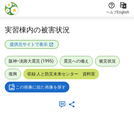
本文に飛ぶ
ヘルプ
English
実習棟内の被害状況
提供元サイトで表示
阪神・淡路大震災 (1995)
震災への備え
被災状況
復興
収録:人と防災未来センター 資料室
この画像に似た画像を探す
メタデータ