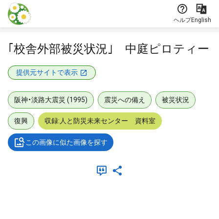
本文に飛ぶ
ヘルプ
English
｢校舎外部被災状況｣ 中庭ピロティー
提供元サイトで表示
阪神・淡路大震災 (1995)
震災への備え
被災状況
復興
収録:人と防災未来センター 資料室
この画像に似た画像を探す
メタデータ