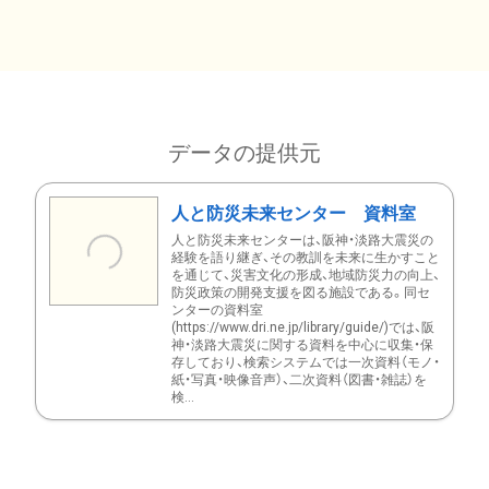
データの提供元
人と防災未来センター 資料室
人と防災未来センターは、阪神・淡路大震災の
経験を語り継ぎ、その教訓を未来に生かすこと
を通じて、災害文化の形成、地域防災力の向上、
防災政策の開発支援を図る施設である。同セ
ンターの資料室
(https://www.dri.ne.jp/library/guide/)では、阪
神・淡路大震災に関する資料を中心に収集・保
存しており、検索システムでは一次資料（モノ・
紙・写真・映像音声）、二次資料（図書・雑誌）を
検...