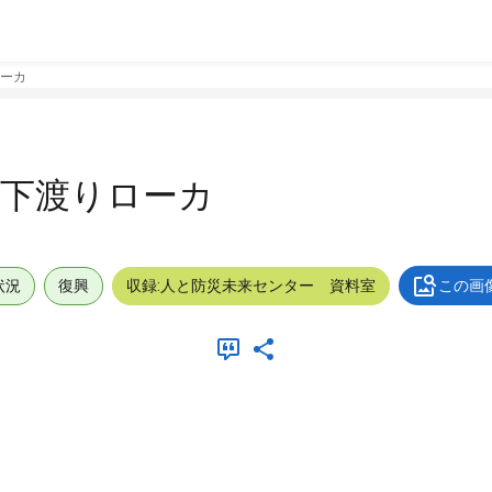
ローカ
落下渡りローカ
状況
復興
収録:人と防災未来センター 資料室
この画