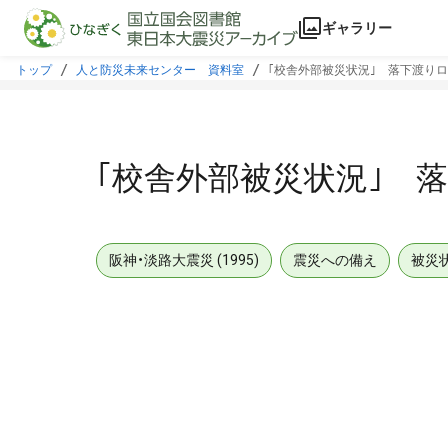
本文に飛ぶ
ギャラリー
トップ
人と防災未来センター 資料室
｢校舎外部被災状況｣ 落下渡り
｢校舎外部被災状況｣ 
阪神・淡路大震災 (1995)
震災への備え
被災
メタデータ