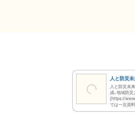
人と防災未
人と防災未来
成、地域防災
(https:/
では一次資料（