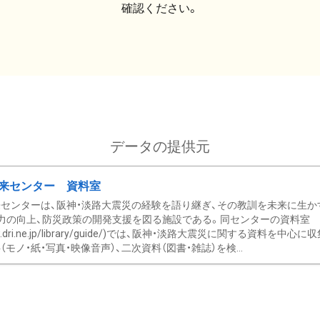
確認ください。
データの提供元
来センター 資料室
センターは、阪神・淡路大震災の経験を語り継ぎ、その教訓を未来に生か
力の向上、防災政策の開発支援を図る施設である。同センターの資料室
/www.dri.ne.jp/library/guide/)では、阪神・淡路大震災に関する資料
モノ・紙・写真・映像音声）、二次資料（図書・雑誌）を検...