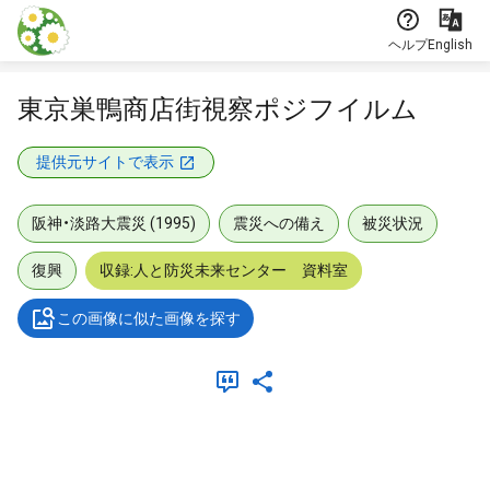
本文に飛ぶ
ヘルプ
English
東京巣鴨商店街視察ポジフイルム
提供元サイトで表示
阪神・淡路大震災 (1995)
震災への備え
被災状況
復興
収録:人と防災未来センター 資料室
この画像に似た画像を探す
メタデータ