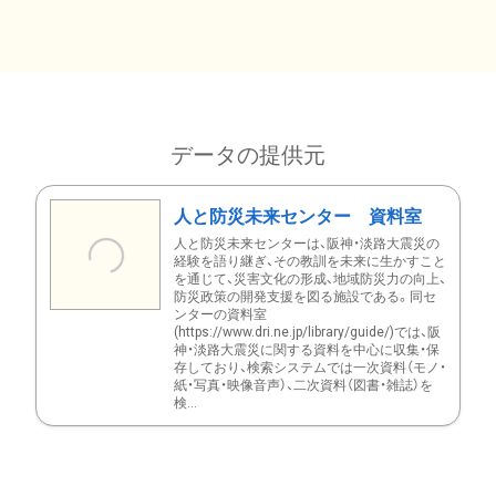
データの提供元
人と防災未来センター 資料室
人と防災未来センターは、阪神・淡路大震災の
経験を語り継ぎ、その教訓を未来に生かすこと
を通じて、災害文化の形成、地域防災力の向上、
防災政策の開発支援を図る施設である。同セ
ンターの資料室
(https://www.dri.ne.jp/library/guide/)では、阪
神・淡路大震災に関する資料を中心に収集・保
存しており、検索システムでは一次資料（モノ・
紙・写真・映像音声）、二次資料（図書・雑誌）を
検...