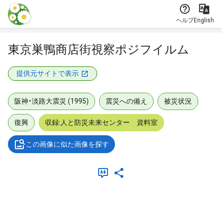
本文に飛ぶ
ヘルプ
English
東京巣鴨商店街視察ポジフイルム
提供元サイトで表示
阪神・淡路大震災 (1995)
震災への備え
被災状況
復興
収録:人と防災未来センター 資料室
この画像に似た画像を探す
メタデータ