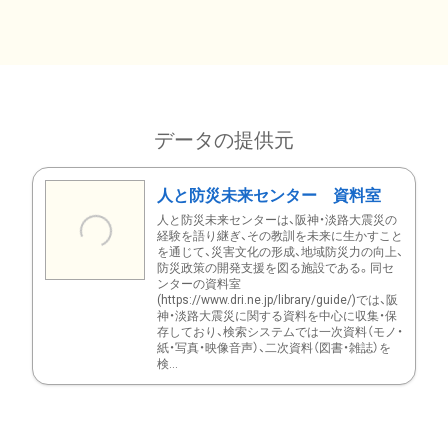
データの提供元
人と防災未来センター 資料室
人と防災未来センターは、阪神・淡路大震災の
経験を語り継ぎ、その教訓を未来に生かすこと
を通じて、災害文化の形成、地域防災力の向上、
防災政策の開発支援を図る施設である。同セ
ンターの資料室
(https://www.dri.ne.jp/library/guide/)では、阪
神・淡路大震災に関する資料を中心に収集・保
存しており、検索システムでは一次資料（モノ・
紙・写真・映像音声）、二次資料（図書・雑誌）を
検...