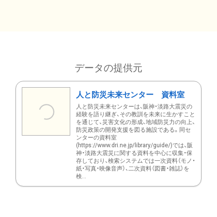
データの提供元
人と防災未来センター 資料室
人と防災未来センターは、阪神・淡路大震災の
経験を語り継ぎ、その教訓を未来に生かすこと
を通じて、災害文化の形成、地域防災力の向上、
防災政策の開発支援を図る施設である。同セ
ンターの資料室
(https://www.dri.ne.jp/library/guide/)では、阪
神・淡路大震災に関する資料を中心に収集・保
存しており、検索システムでは一次資料（モノ・
紙・写真・映像音声）、二次資料（図書・雑誌）を
検...