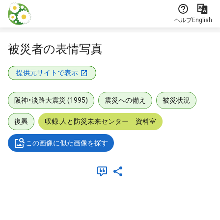
本文に飛ぶ
ヘルプ
English
被災者の表情写真
提供元サイトで表示
阪神・淡路大震災 (1995)
震災への備え
被災状況
復興
収録:人と防災未来センター 資料室
この画像に似た画像を探す
メタデータ