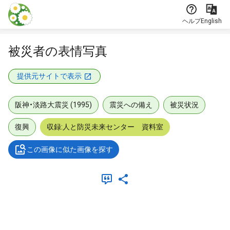
本文に飛ぶ
ヘルプ
English
被災者の表情写真
提供元サイトで表示
阪神・淡路大震災 (1995)
震災への備え
被災状況
復興
収録:人と防災未来センター 資料室
この画像に似た画像を探す
メタデータ