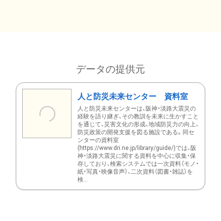
データの提供元
人と防災未来センター 資料室
人と防災未来センターは、阪神・淡路大震災の
経験を語り継ぎ、その教訓を未来に生かすこと
を通じて、災害文化の形成、地域防災力の向上、
防災政策の開発支援を図る施設である。同セ
ンターの資料室
(https://www.dri.ne.jp/library/guide/)では、阪
神・淡路大震災に関する資料を中心に収集・保
存しており、検索システムでは一次資料（モノ・
紙・写真・映像音声）、二次資料（図書・雑誌）を
検...