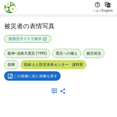
本文に飛ぶ
ヘルプ
English
被災者の表情写真
提供元サイトで表示
阪神・淡路大震災 (1995)
震災への備え
被災状況
復興
収録:人と防災未来センター 資料室
この画像に似た画像を探す
メタデータ