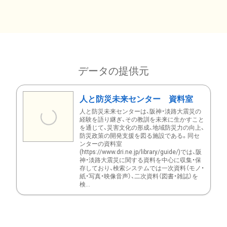
データの提供元
人と防災未来センター 資料室
人と防災未来センターは、阪神・淡路大震災の
経験を語り継ぎ、その教訓を未来に生かすこと
を通じて、災害文化の形成、地域防災力の向上、
防災政策の開発支援を図る施設である。同セ
ンターの資料室
(https://www.dri.ne.jp/library/guide/)では、阪
神・淡路大震災に関する資料を中心に収集・保
存しており、検索システムでは一次資料（モノ・
紙・写真・映像音声）、二次資料（図書・雑誌）を
検...