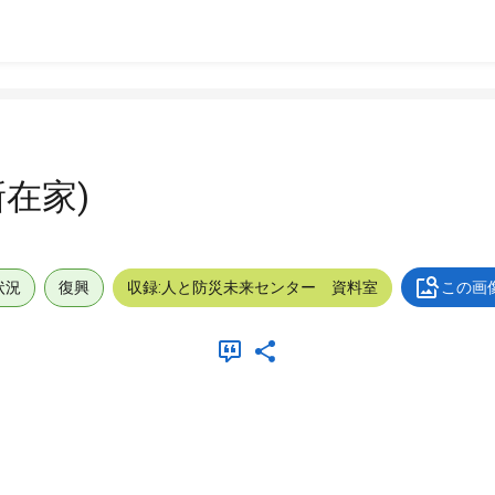
在家)
状況
復興
収録:人と防災未来センター 資料室
この画