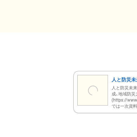
人と防災未
人と防災未来
成、地域防災
(https:/
では一次資料（