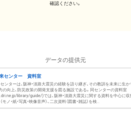
確認ください。
データの提供元
来センター 資料室
センターは、阪神・淡路大震災の経験を語り継ぎ、その教訓を未来に生か
力の向上、防災政策の開発支援を図る施設である。同センターの資料室
/www.dri.ne.jp/library/guide/)では、阪神・淡路大震災に関する資料
モノ・紙・写真・映像音声）、二次資料（図書・雑誌）を検...