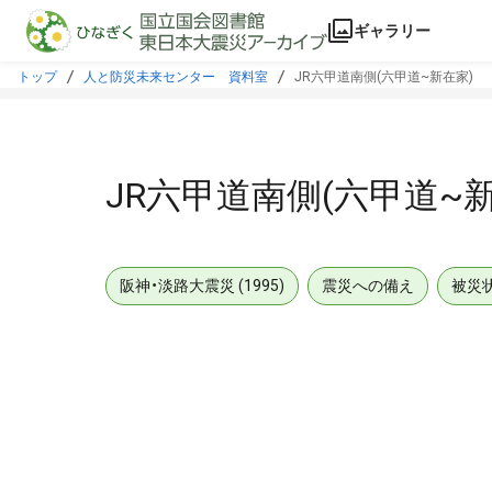
本文に飛ぶ
ギャラリー
トップ
人と防災未来センター 資料室
JR六甲道南側(六甲道~新在家)
JR六甲道南側(六甲道~新
阪神・淡路大震災 (1995)
震災への備え
被災
メタデータ