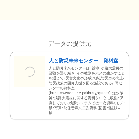
データの提供元
人と防災未来センター 資料室
人と防災未来センターは、阪神・淡路大震災の
経験を語り継ぎ、その教訓を未来に生かすこと
を通じて、災害文化の形成、地域防災力の向上、
防災政策の開発支援を図る施設である。同セ
ンターの資料室
(https://www.dri.ne.jp/library/guide/)では、阪
神・淡路大震災に関する資料を中心に収集・保
存しており、検索システムでは一次資料（モノ・
紙・写真・映像音声）、二次資料（図書・雑誌）を
検...