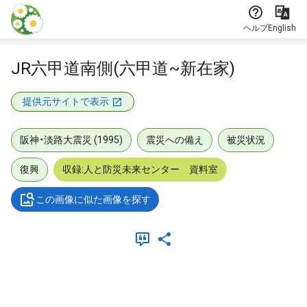
本文に飛ぶ
ヘルプ
English
JR六甲道南側(六甲道~新在家)
提供元サイトで表示
阪神・淡路大震災 (1995)
震災への備え
被災状況
復興
収録:人と防災未来センター 資料室
この画像に似た画像を探す
メタデータ