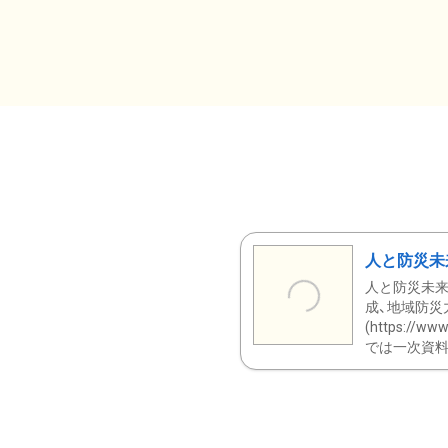
人と防災未
人と防災未来
成、地域防災
(https:/
では一次資料（