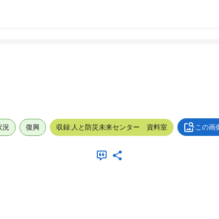
状況
復興
収録:人と防災未来センター 資料室
この画