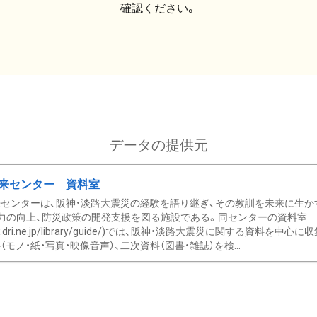
確認ください。
データの提供元
来センター 資料室
センターは、阪神・淡路大震災の経験を語り継ぎ、その教訓を未来に生か
力の向上、防災政策の開発支援を図る施設である。同センターの資料室
/www.dri.ne.jp/library/guide/)では、阪神・淡路大震災に関する資料
モノ・紙・写真・映像音声）、二次資料（図書・雑誌）を検...