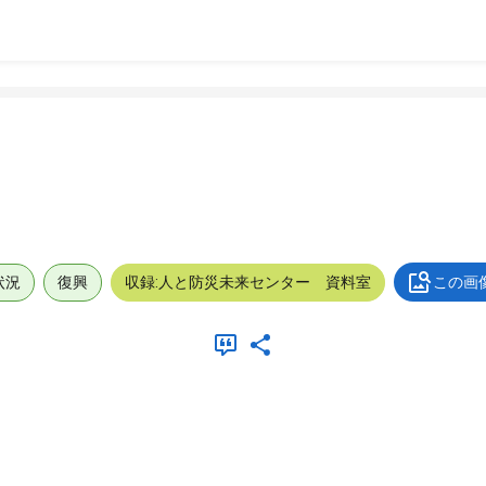
状況
復興
収録:人と防災未来センター 資料室
この画