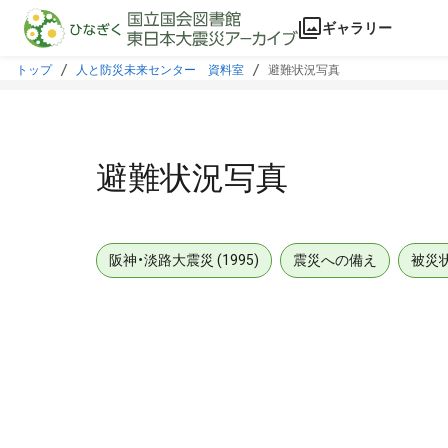
本文に飛ぶ
ギャラリー
トップ
人と防災未来センター 資料室
避難状況写真
避難状況写真
阪神・淡路大震災 (1995)
震災への備え
被災
メタデータ