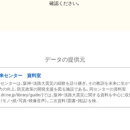
確認ください。
データの提供元
来センター 資料室
センターは、阪神・淡路大震災の経験を語り継ぎ、その教訓を未来に生か
力の向上、防災政策の開発支援を図る施設である。同センターの資料室
/www.dri.ne.jp/library/guide/)では、阪神・淡路大震災に関する資料
モノ・紙・写真・映像音声）、二次資料（図書・雑誌）を検...