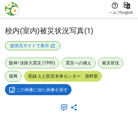
本文に飛ぶ
ヘルプ
English
校内(室内)被災状況写真(1)
提供元サイトで表示
阪神・淡路大震災 (1995)
震災への備え
被災状況
復興
収録:人と防災未来センター 資料室
この画像に似た画像を探す
メタデータ