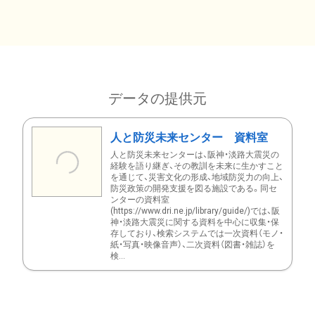
データの提供元
人と防災未来センター 資料室
人と防災未来センターは、阪神・淡路大震災の
経験を語り継ぎ、その教訓を未来に生かすこと
を通じて、災害文化の形成、地域防災力の向上、
防災政策の開発支援を図る施設である。同セ
ンターの資料室
(https://www.dri.ne.jp/library/guide/)では、阪
神・淡路大震災に関する資料を中心に収集・保
存しており、検索システムでは一次資料（モノ・
紙・写真・映像音声）、二次資料（図書・雑誌）を
検...