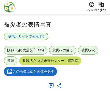
本文に飛ぶ
ヘルプ
English
被災者の表情写真
提供元サイトで表示
阪神・淡路大震災 (1995)
震災への備え
被災状況
復興
収録:人と防災未来センター 資料室
この画像に似た画像を探す
メタデータ