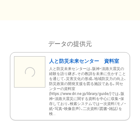
データの提供元
人と防災未来センター 資料室
人と防災未来センターは、阪神・淡路大震災の
経験を語り継ぎ、その教訓を未来に生かすこと
を通じて、災害文化の形成、地域防災力の向上、
防災政策の開発支援を図る施設である。同セ
ンターの資料室
(https://www.dri.ne.jp/library/guide/)では、阪
神・淡路大震災に関する資料を中心に収集・保
存しており、検索システムでは一次資料（モノ・
紙・写真・映像音声）、二次資料（図書・雑誌）を
検...