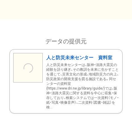
データの提供元
人と防災未来センター 資料室
人と防災未来センターは、阪神・淡路大震災の
経験を語り継ぎ、その教訓を未来に生かすこと
を通じて、災害文化の形成、地域防災力の向上、
防災政策の開発支援を図る施設である。同セ
ンターの資料室
(https://www.dri.ne.jp/library/guide/)では、阪
神・淡路大震災に関する資料を中心に収集・保
存しており、検索システムでは一次資料（モノ・
紙・写真・映像音声）、二次資料（図書・雑誌）を
検...