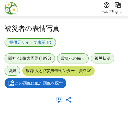
本文に飛ぶ
ヘルプ
English
被災者の表情写真
提供元サイトで表示
阪神・淡路大震災 (1995)
震災への備え
被災状況
復興
収録:人と防災未来センター 資料室
この画像に似た画像を探す
メタデータ