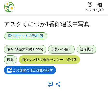
本文に飛ぶ
ヘルプ
English
アスタくにづか1番館建設中写真
提供元サイトで表示
阪神・淡路大震災 (1995)
震災への備え
被災状況
復興
収録:人と防災未来センター 資料室
この画像に似た画像を探す
メタデータ