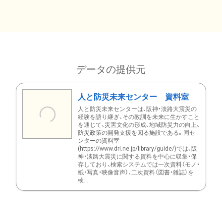
データの提供元
人と防災未来センター 資料室
人と防災未来センターは、阪神・淡路大震災の
経験を語り継ぎ、その教訓を未来に生かすこと
を通じて、災害文化の形成、地域防災力の向上、
防災政策の開発支援を図る施設である。同セ
ンターの資料室
(https://www.dri.ne.jp/library/guide/)では、阪
神・淡路大震災に関する資料を中心に収集・保
存しており、検索システムでは一次資料（モノ・
紙・写真・映像音声）、二次資料（図書・雑誌）を
検...