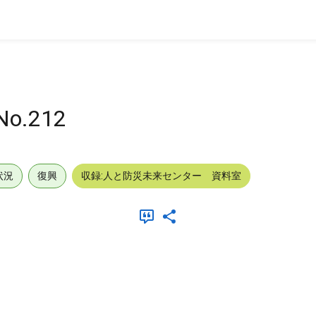
.212
状況
復興
収録:人と防災未来センター 資料室