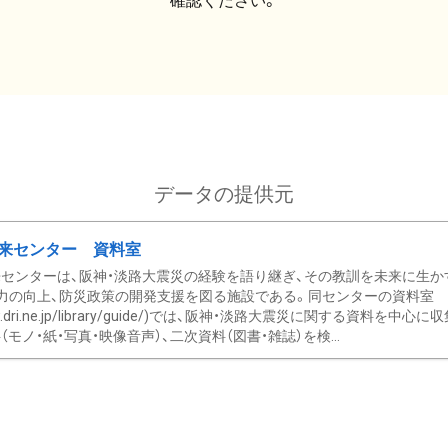
確認ください。
データの提供元
来センター 資料室
センターは、阪神・淡路大震災の経験を語り継ぎ、その教訓を未来に生か
力の向上、防災政策の開発支援を図る施設である。同センターの資料室
/www.dri.ne.jp/library/guide/)では、阪神・淡路大震災に関する資料
モノ・紙・写真・映像音声）、二次資料（図書・雑誌）を検...