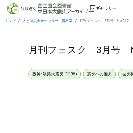
本文に飛ぶ
ギャラリー
トップ
人と防災未来センター 資料室
月刊フェスク 3月号 No.212
月刊フェスク 3月号 No
阪神・淡路大震災 (1995)
震災への備え
被災
メタデータ