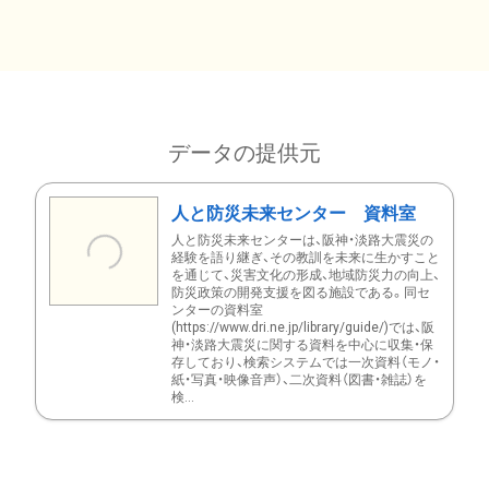
データの提供元
人と防災未来センター 資料室
人と防災未来センターは、阪神・淡路大震災の
経験を語り継ぎ、その教訓を未来に生かすこと
を通じて、災害文化の形成、地域防災力の向上、
防災政策の開発支援を図る施設である。同セ
ンターの資料室
(https://www.dri.ne.jp/library/guide/)では、阪
神・淡路大震災に関する資料を中心に収集・保
存しており、検索システムでは一次資料（モノ・
紙・写真・映像音声）、二次資料（図書・雑誌）を
検...