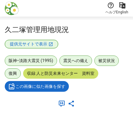
本文に飛ぶ
ヘルプ
English
久二塚管理用地現況
提供元サイトで表示
阪神・淡路大震災 (1995)
震災への備え
被災状況
復興
収録:人と防災未来センター 資料室
この画像に似た画像を探す
メタデータ