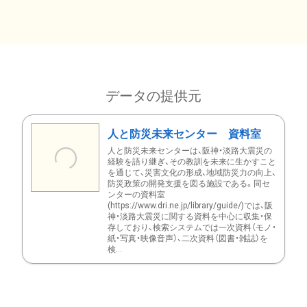
データの提供元
人と防災未来センター 資料室
人と防災未来センターは、阪神・淡路大震災の
経験を語り継ぎ、その教訓を未来に生かすこと
を通じて、災害文化の形成、地域防災力の向上、
防災政策の開発支援を図る施設である。同セ
ンターの資料室
(https://www.dri.ne.jp/library/guide/)では、阪
神・淡路大震災に関する資料を中心に収集・保
存しており、検索システムでは一次資料（モノ・
紙・写真・映像音声）、二次資料（図書・雑誌）を
検...