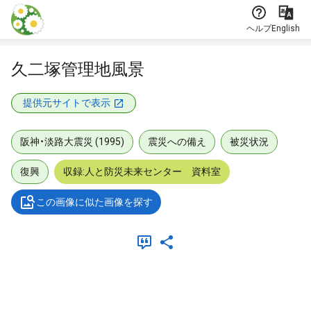
本文に飛ぶ
ヘルプ
English
久二塚管理地風景
提供元サイトで表示
阪神・淡路大震災 (1995)
震災への備え
被災状況
復興
収録:人と防災未来センター 資料室
この画像に似た画像を探す
メタデータ