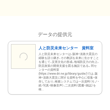
データの提供元
人と防災未来センター 資料室
人と防災未来センターは、阪神・淡路大震災の
経験を語り継ぎ、その教訓を未来に生かすこと
を通じて、災害文化の形成、地域防災力の向上、
防災政策の開発支援を図る施設である。同セ
ンターの資料室
(https://www.dri.ne.jp/library/guide/)では、阪
神・淡路大震災に関する資料を中心に収集・保
存しており、検索システムでは一次資料（モノ・
紙・写真・映像音声）、二次資料（図書・雑誌）を
検...