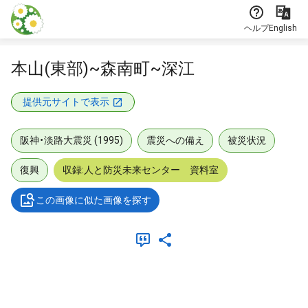
本文に飛ぶ
ヘルプ
English
本山(東部)~森南町~深江
提供元サイトで表示
阪神・淡路大震災 (1995)
震災への備え
被災状況
復興
収録:人と防災未来センター 資料室
この画像に似た画像を探す
メタデータ