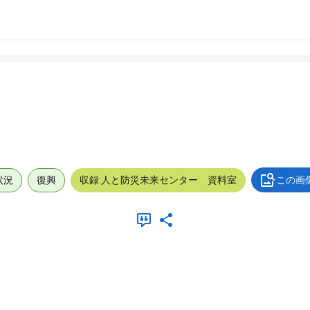
状況
復興
収録:人と防災未来センター 資料室
この画