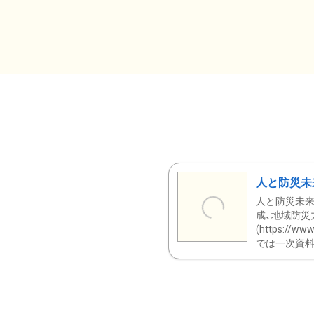
人と防災未
人と防災未来
成、地域防災
(https:/
では一次資料（