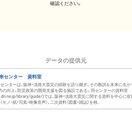
確認ください。
データの提供元
来センター 資料室
センターは、阪神・淡路大震災の経験を語り継ぎ、その教訓を未来に生か
力の向上、防災政策の開発支援を図る施設である。同センターの資料室
/www.dri.ne.jp/library/guide/)では、阪神・淡路大震災に関する資料
モノ・紙・写真・映像音声）、二次資料（図書・雑誌）を検...