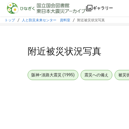
本文に飛ぶ
ギャラリー
トップ
人と防災未来センター 資料室
附近被災状況写真
附近被災状況写真
阪神・淡路大震災 (1995)
震災への備え
被災
メタデータ