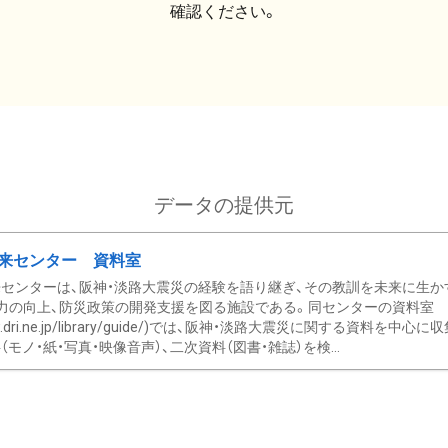
確認ください。
データの提供元
来センター 資料室
センターは、阪神・淡路大震災の経験を語り継ぎ、その教訓を未来に生か
力の向上、防災政策の開発支援を図る施設である。同センターの資料室
/www.dri.ne.jp/library/guide/)では、阪神・淡路大震災に関する資料
モノ・紙・写真・映像音声）、二次資料（図書・雑誌）を検...