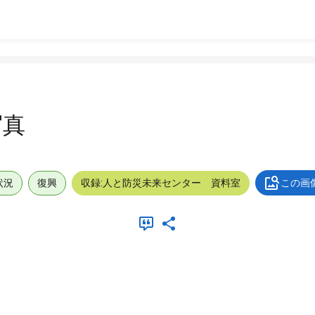
写真
状況
復興
収録:人と防災未来センター 資料室
この画