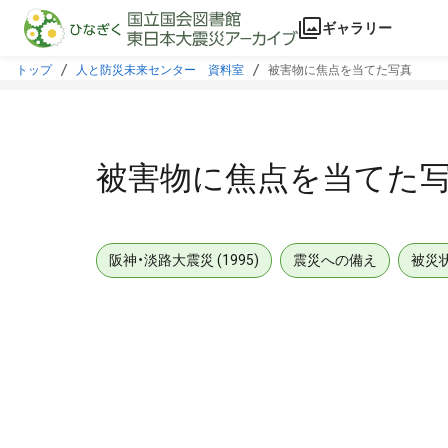
本文に飛ぶ
ギャラリー
トップ
人と防災未来センター 資料室
被害物に焦点を当てた写真
被害物に焦点を当てた
阪神・淡路大震災 (1995)
震災への備え
被災
メタデータ