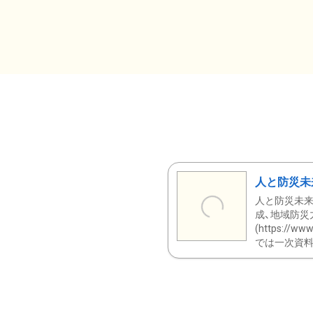
人と防災未
人と防災未来
成、地域防災
(https:/
では一次資料（