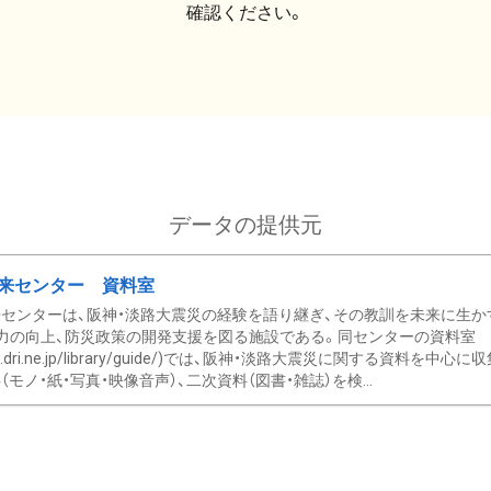
確認ください。
データの提供元
来センター 資料室
センターは、阪神・淡路大震災の経験を語り継ぎ、その教訓を未来に生か
力の向上、防災政策の開発支援を図る施設である。同センターの資料室
/www.dri.ne.jp/library/guide/)では、阪神・淡路大震災に関する資料
モノ・紙・写真・映像音声）、二次資料（図書・雑誌）を検...