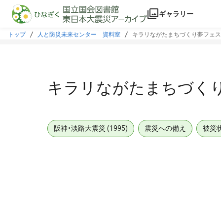
本文に飛ぶ
ギャラリー
トップ
人と防災未来センター 資料室
キラリながたまちづくり夢フェ
キラリながたまちづく
阪神・淡路大震災 (1995)
震災への備え
被災
メタデータ