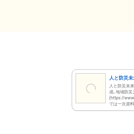
人と防災未
人と防災未来
成、地域防災
(https:/
では一次資料（