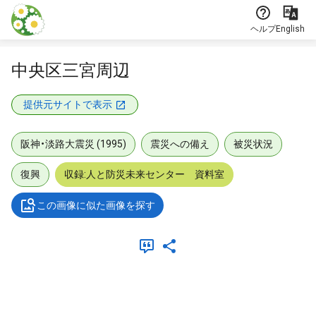
本文に飛ぶ
ヘルプ
English
中央区三宮周辺
提供元サイトで表示
阪神・淡路大震災 (1995)
震災への備え
被災状況
復興
収録:人と防災未来センター 資料室
この画像に似た画像を探す
メタデータ