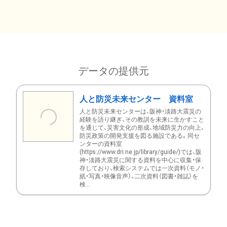
データの提供元
人と防災未来センター 資料室
人と防災未来センターは、阪神・淡路大震災の
経験を語り継ぎ、その教訓を未来に生かすこと
を通じて、災害文化の形成、地域防災力の向上、
防災政策の開発支援を図る施設である。同セ
ンターの資料室
(https://www.dri.ne.jp/library/guide/)では、阪
神・淡路大震災に関する資料を中心に収集・保
存しており、検索システムでは一次資料（モノ・
紙・写真・映像音声）、二次資料（図書・雑誌）を
検...