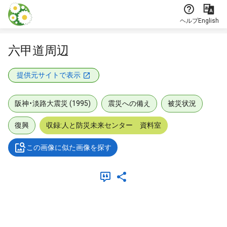
本文に飛ぶ
ヘルプ
English
六甲道周辺
提供元サイトで表示
阪神・淡路大震災 (1995)
震災への備え
被災状況
復興
収録:人と防災未来センター 資料室
この画像に似た画像を探す
メタデータ