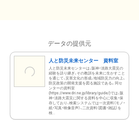
データの提供元
人と防災未来センター 資料室
人と防災未来センターは、阪神・淡路大震災の
経験を語り継ぎ、その教訓を未来に生かすこと
を通じて、災害文化の形成、地域防災力の向上、
防災政策の開発支援を図る施設である。同セ
ンターの資料室
(https://www.dri.ne.jp/library/guide/)では、阪
神・淡路大震災に関する資料を中心に収集・保
存しており、検索システムでは一次資料（モノ・
紙・写真・映像音声）、二次資料（図書・雑誌）を
検...