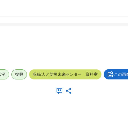
状況
復興
収録:人と防災未来センター 資料室
この画