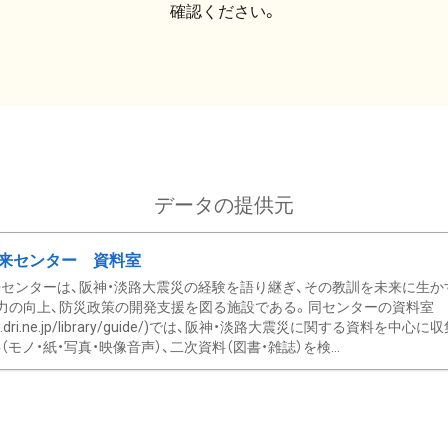
確認ください。
データの提供元
来センター 資料室
センターは、阪神・淡路大震災の経験を語り継ぎ、その教訓を未来に生か
力の向上、防災政策の開発支援を図る施設である。同センターの資料室
/www.dri.ne.jp/library/guide/)では、阪神・淡路大震災に関する資料
モノ・紙・写真・映像音声）、二次資料（図書・雑誌）を検...