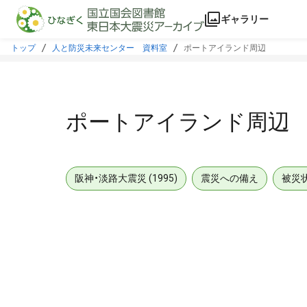
本文に飛ぶ
ギャラリー
トップ
人と防災未来センター 資料室
ポートアイランド周辺
ポートアイランド周辺
阪神・淡路大震災 (1995)
震災への備え
被災
メタデータ