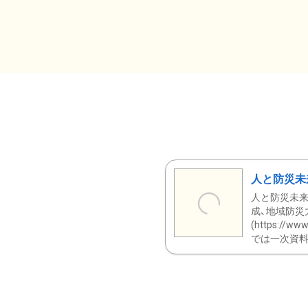
人と防災未
人と防災未来
成、地域防災
(https:/
では一次資料（