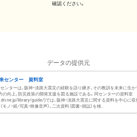
確認ください。
データの提供元
来センター 資料室
センターは、阪神・淡路大震災の経験を語り継ぎ、その教訓を未来に生か
力の向上、防災政策の開発支援を図る施設である。同センターの資料室
/www.dri.ne.jp/library/guide/)では、阪神・淡路大震災に関する資料
モノ・紙・写真・映像音声）、二次資料（図書・雑誌）を検...