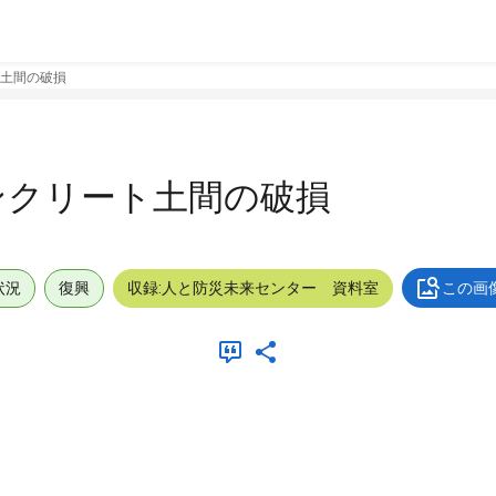
土間の破損
ンクリート土間の破損
状況
復興
収録:人と防災未来センター 資料室
この画