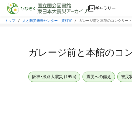
本文に飛ぶ
ギャラリー
トップ
人と防災未来センター 資料室
ガレージ前と本館のコンクリート
ガレージ前と本館のコ
阪神・淡路大震災 (1995)
震災への備え
被災
メタデータ