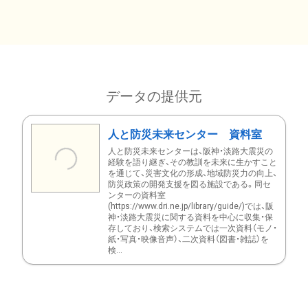
データの提供元
人と防災未来センター 資料室
人と防災未来センターは、阪神・淡路大震災の
経験を語り継ぎ、その教訓を未来に生かすこと
を通じて、災害文化の形成、地域防災力の向上、
防災政策の開発支援を図る施設である。同セ
ンターの資料室
(https://www.dri.ne.jp/library/guide/)では、阪
神・淡路大震災に関する資料を中心に収集・保
存しており、検索システムでは一次資料（モノ・
紙・写真・映像音声）、二次資料（図書・雑誌）を
検...