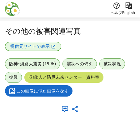
本文に飛ぶ
ヘルプ
English
その他の被害関連写真
提供元サイトで表示
阪神・淡路大震災 (1995)
震災への備え
被災状況
復興
収録:人と防災未来センター 資料室
この画像に似た画像を探す
メタデータ