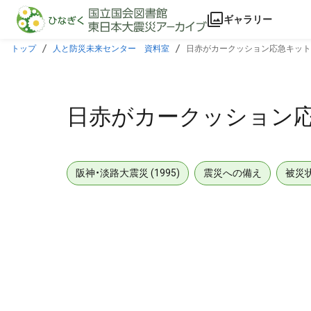
本文に飛ぶ
ギャラリー
トップ
人と防災未来センター 資料室
日赤がカークッション応急キット
日赤がカークッション応
阪神・淡路大震災 (1995)
震災への備え
被災
メタデータ