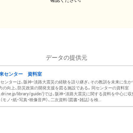
確認ください。
データの提供元
来センター 資料室
センターは、阪神・淡路大震災の経験を語り継ぎ、その教訓を未来に生か
力の向上、防災政策の開発支援を図る施設である。同センターの資料室
/www.dri.ne.jp/library/guide/)では、阪神・淡路大震災に関する資料
モノ・紙・写真・映像音声）、二次資料（図書・雑誌）を検...