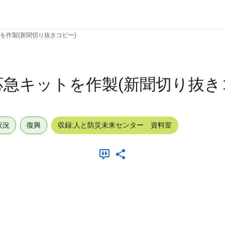
を作製(新聞切り抜きコピー)
急キットを作製(新聞切り抜き
状況
復興
収録:人と防災未来センター 資料室