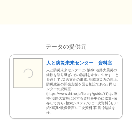
データの提供元
人と防災未来センター 資料室
人と防災未来センターは、阪神・淡路大震災の
経験を語り継ぎ、その教訓を未来に生かすこと
を通じて、災害文化の形成、地域防災力の向上、
防災政策の開発支援を図る施設である。同セ
ンターの資料室
(https://www.dri.ne.jp/library/guide/)では、阪
神・淡路大震災に関する資料を中心に収集・保
存しており、検索システムでは一次資料（モノ・
紙・写真・映像音声）、二次資料（図書・雑誌）を
検...