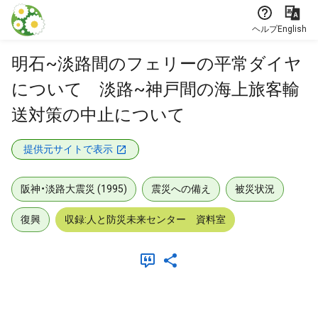
本文に飛ぶ
ヘルプ
English
明石~淡路間のフェリーの平常ダイヤ
について 淡路~神戸間の海上旅客輸
送対策の中止について
提供元サイトで表示
阪神・淡路大震災 (1995)
震災への備え
被災状況
復興
収録:人と防災未来センター 資料室