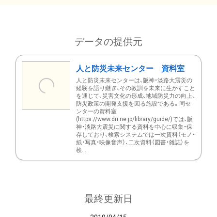
データの提供元
人と防災未来センター 資料室
人と防災未来センターは、阪神・淡路大震災の
経験を語り継ぎ、その教訓を未来に生かすこと
を通じて、災害文化の形成、地域防災力の向上、
防災政策の開発支援を図る施設である。同セ
ンターの資料室
(https://www.dri.ne.jp/library/guide/)では、阪
神・淡路大震災に関する資料を中心に収集・保
存しており、検索システムでは一次資料（モノ・
紙・写真・映像音声）、二次資料（図書・雑誌）を
検...
最終更新日