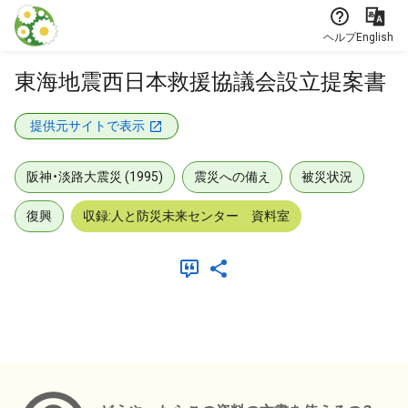
本文に飛ぶ
ヘルプ
English
東海地震西日本救援協議会設立提案書
提供元サイトで表示
阪神・淡路大震災 (1995)
震災への備え
被災状況
復興
収録:人と防災未来センター 資料室
メタデータ