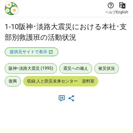
本文に飛ぶ
ヘルプ
English
1-10阪神･淡路大震災における本社･支
部別救護班の活動状況
提供元サイトで表示
阪神・淡路大震災 (1995)
震災への備え
被災状況
復興
収録:人と防災未来センター 資料室
メタデータ