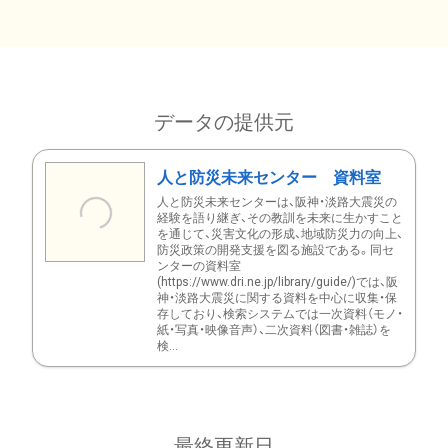
データの提供元
人と防災未来センター 資料室
人と防災未来センターは、阪神・淡路大震災の
経験を語り継ぎ、その教訓を未来に生かすこと
を通じて、災害文化の形成、地域防災力の向上、
防災政策の開発支援を図る施設である。同セ
ンターの資料室
(https://www.dri.ne.jp/library/guide/)では、阪
神・淡路大震災に関する資料を中心に収集・保
存しており、検索システムでは一次資料（モノ・
紙・写真・映像音声）、二次資料（図書・雑誌）を
検...
最終更新日